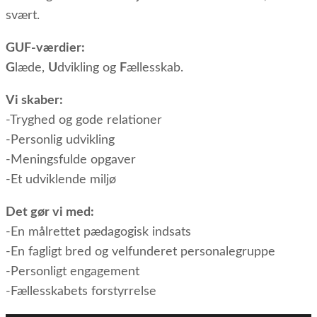
svært.
GUF-værdier:
G
læde,
U
dvikling og
F
ællesskab.
Vi skaber:
-Tryghed og gode relationer
-Personlig udvikling
-Meningsfulde opgaver
-Et udviklende miljø
Det gør vi med:
-En målrettet pædagogisk indsats
-En fagligt bred og velfunderet personalegruppe
-Personligt engagement
-Fællesskabets forstyrrelse