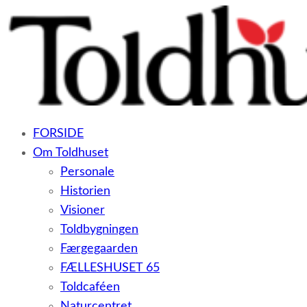
– et botilbud til voksne udviklingshæmmede og sent
FORSIDE
udviklede personer samt voksne med psykiske lidelser
Om Toldhuset
Personale
Historien
Visioner
Toldbygningen
Færgegaarden
FÆLLESHUSET 65
Toldcaféen
Naturcentret