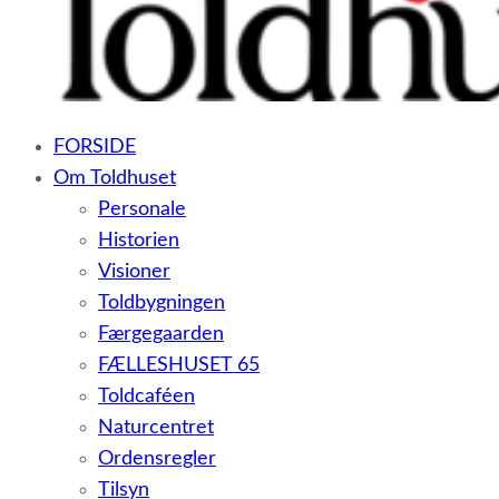
– et botilbud til voksne udviklingshæmmede og sent
FORSIDE
udviklede personer samt voksne med psykiske lidelser
Om Toldhuset
Personale
Historien
Visioner
Toldbygningen
Færgegaarden
FÆLLESHUSET 65
Toldcaféen
Naturcentret
Ordensregler
Tilsyn