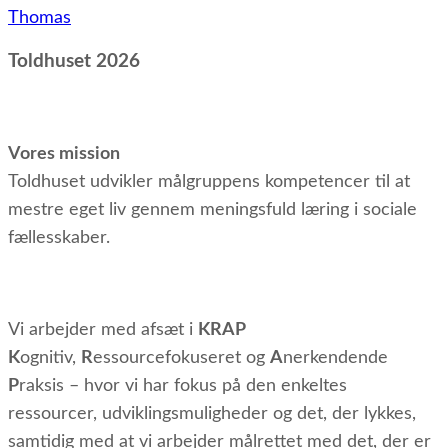
Indlægsnavigation
Thomas
Toldhuset 2026
Vores mission
Toldhuset udvikler målgruppens kompetencer til at
mestre eget liv gennem meningsfuld læring i sociale
fællesskaber.
Vi arbejder med afsæt i
KRAP
K
ognitiv,
R
essourcefokuseret og
A
nerkendende
P
raksis – hvor vi har fokus på den enkeltes
ressourcer, udviklingsmuligheder og det, der lykkes,
samtidig med at vi arbejder målrettet med det, der er