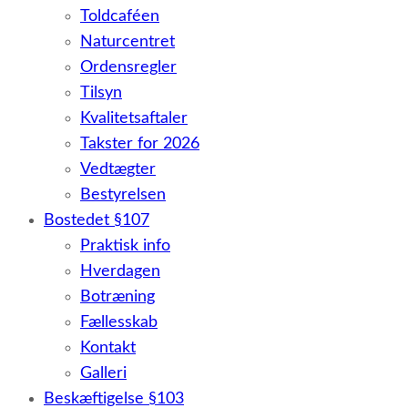
Toldcaféen
Naturcentret
Ordensregler
Tilsyn
Kvalitetsaftaler
Takster for 2026
Vedtægter
Bestyrelsen
Bostedet §107
Praktisk info
Hverdagen
Botræning
Fællesskab
Kontakt
Galleri
Beskæftigelse §103