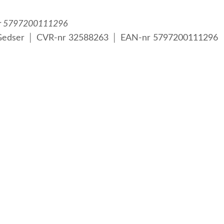
nr 5797200111296
 Gedser │ CVR-nr 32588263 │ EAN-nr 5797200111296
viklede personer samt voksne med psykiske lidelser