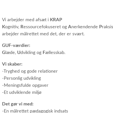
Vi arbejder med afsæt i
KRAP
K
ognitiv,
R
essourcefokuseret og
A
nerkendende
P
raksi
arbejder målrettet med det, der er svært.
GUF-værdier:
G
læde,
U
dvikling og
F
ællesskab.
Vi skaber:
-Tryghed og gode relationer
-Personlig udvikling
-Meningsfulde opgaver
-Et udviklende miljø
Det gør vi med:
-En målrettet pædagogisk indsats