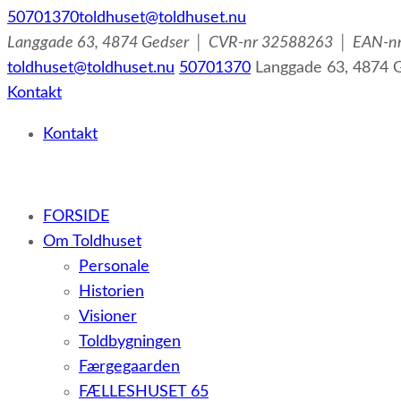
50701370
toldhuset@toldhuset.nu
Langgade 63, 4874 Gedser │ CVR-nr 32588263 │ EAN-
toldhuset@toldhuset.nu
50701370
Langgade 63, 4874
Kontakt
Kontakt
– et botilbud til voksne udviklingshæmmede og sent ud
FORSIDE
Om Toldhuset
Personale
Historien
Visioner
Toldbygningen
Færgegaarden
FÆLLESHUSET 65