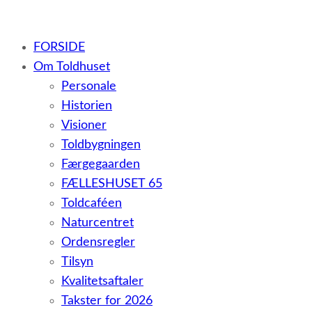
– et botilbud til voksne udviklingshæmmede og sent ud
FORSIDE
Om Toldhuset
Personale
Historien
Visioner
Toldbygningen
Færgegaarden
FÆLLESHUSET 65
Toldcaféen
Naturcentret
Ordensregler
Tilsyn
Kvalitetsaftaler
Takster for 2026