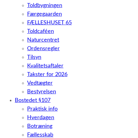
Toldbygningen
Færgegaarden
FÆLLESHUSET 65
Toldcaféen
Naturcentret
Ordensregler
Tilsyn
Kvalitetsaftaler
Takster for 2026
Vedtægter
Bestyrelsen
Bostedet §107
Praktisk info
Hverdagen
Botræning
Fællesskab