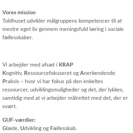
Vores mission
Toldhuset udvikler målgruppens kompetencer til at
mestre eget liv gennem meningsfuld læring i sociale
fællesskaber.
Vi arbejder med afsæt i
KRAP
K
ognitiv,
R
essourcefokuseret og
A
nerkendende
P
raksis – hvor vi har fokus på den enkeltes
ressourcer, udviklingsmuligheder og det, der lykkes,
samtidig med at vi arbejder målrettet med det, der er
svært.
GUF-værdier:
G
læde,
U
dvikling og
F
ællesskab.