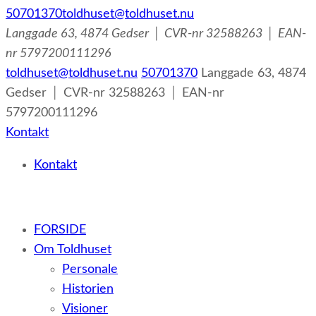
50701370
toldhuset@toldhuset.nu
Langgade 63, 4874 Gedser │ CVR-nr 32588263 │ EAN-
nr 5797200111296
toldhuset@toldhuset.nu
50701370
Langgade 63, 4874
Gedser │ CVR-nr 32588263 │ EAN-nr
5797200111296
Kontakt
Kontakt
– et botilbud til voksne udviklingshæmmede og sent
FORSIDE
udviklede personer samt voksne med psykiske lidelser
Om Toldhuset
Personale
Historien
Visioner