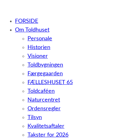
– et botilbud til voksne udviklingshæmmede og sent
FORSIDE
udviklede personer samt voksne med psykiske lidelser
Om Toldhuset
Personale
Historien
Visioner
Toldbygningen
Færgegaarden
FÆLLESHUSET 65
Toldcaféen
Naturcentret
Ordensregler
Tilsyn
Kvalitetsaftaler
Takster for 2026