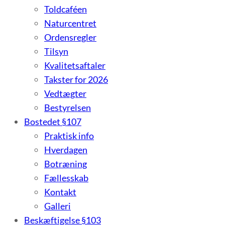
Toldcaféen
Naturcentret
Ordensregler
Tilsyn
Kvalitetsaftaler
Takster for 2026
Vedtægter
Bestyrelsen
Bostedet §107
Praktisk info
Hverdagen
Botræning
Fællesskab
Kontakt
Galleri
Beskæftigelse §103