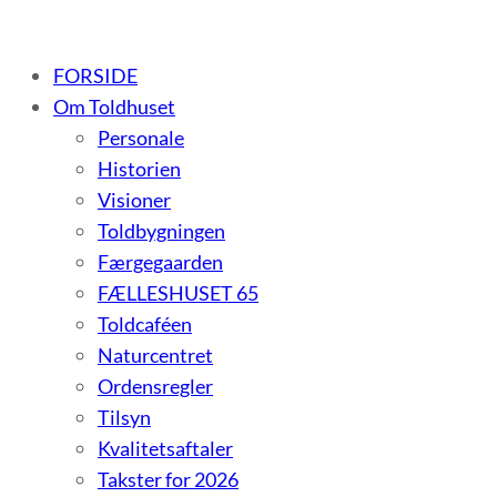
– et botilbud til voksne udviklingshæmmede og sent udvi
FORSIDE
Om Toldhuset
Personale
Historien
Visioner
Toldbygningen
Færgegaarden
FÆLLESHUSET 65
Toldcaféen
Naturcentret
Ordensregler
Tilsyn
Kvalitetsaftaler
Takster for 2026