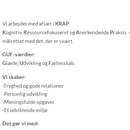
Vi arbejder med afsæt i
KRAP
ognitiv,
essourcefokuseret og
nerkendende
raksis 
K
R
A
P
målrettet med det, der er svært.
GUF-værdier:
læde,
dvikling og
ællesskab.
G
U
F
Vi skaber:
-Tryghed og gode relationer
-Personlig udvikling
-Meningsfulde opgaver
-Et udviklende miljø
Det gør vi med: