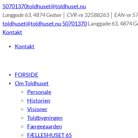
50701370
toldhuset@toldhuset.nu
Langgade 63, 4874 Gedser │ CVR-nr 32588263 │ EAN-nr
toldhuset@toldhuset.nu
50701370
Langgade 63, 4874 
Kontakt
Kontakt
– et botilbud til voksne udviklingshæmmede og sent udvi
FORSIDE
Om Toldhuset
Personale
Historien
Visioner
Toldbygningen
Færgegaarden
FÆLLESHUSET 65