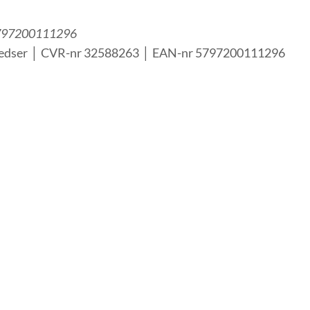
 5797200111296
Gedser │ CVR-nr 32588263 │ EAN-nr 5797200111296
klede personer samt voksne med psykiske lidelser