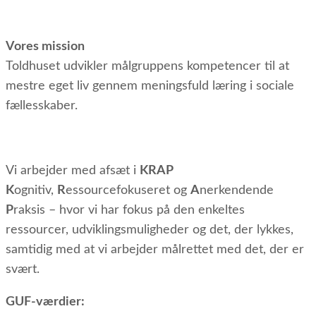
Vores mission
Toldhuset udvikler målgruppens kompetencer til at
mestre eget liv gennem meningsfuld læring i sociale
fællesskaber.
Vi arbejder med afsæt i
KRAP
K
ognitiv,
R
essourcefokuseret og
A
nerkendende
P
raksis – hvor vi har fokus på den enkeltes
ressourcer, udviklingsmuligheder og det, der lykkes,
samtidig med at vi arbejder målrettet med det, der er
svært.
GUF-værdier: