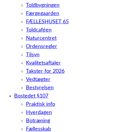
Toldbygningen
Færgegaarden
FÆLLESHUSET 65
Toldcaféen
Naturcentret
Ordensregler
Tilsyn
Kvalitetsaftaler
Takster for 2026
Vedtægter
Bestyrelsen
Bostedet §107
Praktisk info
Hverdagen
Botræning
Fællesskab