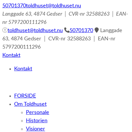
50701370
toldhuset@toldhuset.nu
Langgade 63, 4874 Gedser │ CVR-nr 32588263 │ EAN-
nr 5797200111296
toldhuset@toldhuset.nu
50701370
Langgade
63, 4874 Gedser │ CVR-nr 32588263 │ EAN-nr
5797200111296
Kontakt
Kontakt
– et botilbud til voksne udviklingshæmmede og sent
FORSIDE
udviklede personer samt voksne med psykiske lidelser
Om Toldhuset
Personale
Historien
Visioner