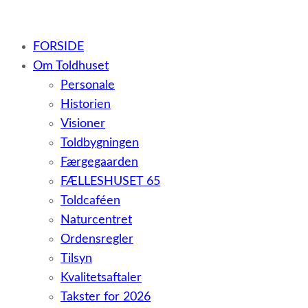
– et botilbud til voksne udviklingshæmmede og sent
FORSIDE
udviklede personer samt voksne med psykiske lidelser
Om Toldhuset
Personale
Historien
Visioner
Toldbygningen
Færgegaarden
FÆLLESHUSET 65
Toldcaféen
Naturcentret
Ordensregler
Tilsyn
Kvalitetsaftaler
Takster for 2026