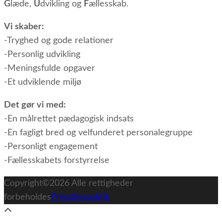
G
læde,
U
dvikling og
F
ællesskab.
Vi skaber:
-Tryghed og gode relationer
-Personlig udvikling
-Meningsfulde opgaver
-Et udviklende miljø
Det gør vi med:
-En målrettet pædagogisk indsats
-En fagligt bred og velfunderet personalegruppe
-Personligt engagement
-Fællesskabets forstyrrelse
Copyright©2026
Alle rettigheder
forbeholdes
Privatlivspolitik