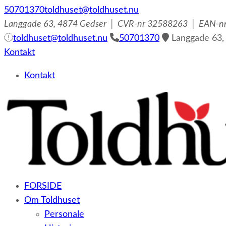
50701370
toldhuset@toldhuset.nu
Langgade 63, 4874 Gedser │ CVR-nr 32588263 │ EAN-
toldhuset@toldhuset.nu
50701370
Langgade 63,
Kontakt
Kontakt
– et botilbud til voksne udviklingshæmmede og sent ud
FORSIDE
Om Toldhuset
Personale