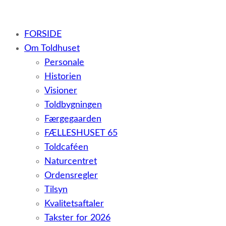
– et botilbud til voksne udviklingshæmmede og sent ud
FORSIDE
Om Toldhuset
Personale
Historien
Visioner
Toldbygningen
Færgegaarden
FÆLLESHUSET 65
Toldcaféen
Naturcentret
Ordensregler
Tilsyn
Kvalitetsaftaler
Takster for 2026