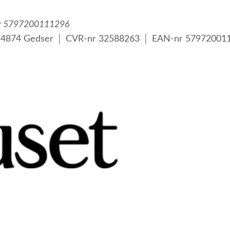
nr 5797200111296
 4874 Gedser │ CVR-nr 32588263 │ EAN-nr 57972001
viklede personer samt voksne med psykiske lidelser