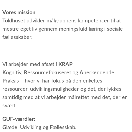
Vores mission
Toldhuset udvikler målgruppens kompetencer til at
mestre eget liv gennem meningsfuld læring i sociale
fællesskaber.
Vi arbejder med afsæt i
KRAP
K
ognitiv,
R
essourcefokuseret og
A
nerkendende
P
raksis – hvor vi har fokus på den enkeltes
ressourcer, udviklingsmuligheder og det, der lykkes,
samtidig med at vi arbejder målrettet med det, der er
svært.
GUF-værdier:
G
læde,
U
dvikling og
F
ællesskab.