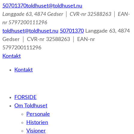
50701370
toldhuset@toldhuset.nu
Langgade 63, 4874 Gedser │ CVR-nr 32588263 │ EAN-
nr 5797200111296
toldhuset@toldhuset.nu
50701370
Langgade 63, 4874
Gedser │ CVR-nr 32588263 │ EAN-nr
5797200111296
Kontakt
Kontakt
– et botilbud til voksne udviklingshæmmede og sent
FORSIDE
udviklede personer samt voksne med psykiske lidelser
Om Toldhuset
Personale
Historien
Visioner