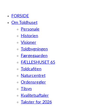
– et botilbud til voksne udviklingshæmmede og sent
FORSIDE
udviklede personer samt voksne med psykiske lidelser
Om Toldhuset
Personale
Historien
Visioner
Toldbygningen
Færgegaarden
FÆLLESHUSET 65
Toldcaféen
Naturcentret
Ordensregler
Tilsyn
Kvalitetsaftaler
Takster for 2026