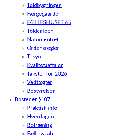
Toldbygningen
Færgegaarden
FÆLLESHUSET 65
Toldcaféen
Naturcentret
Ordensregler
Tilsyn
Kvalitetsaftaler
Takster for 2026
Vedtægter
Bestyrelsen
Bostedet §107
Praktisk info
Hverdagen
Botræning
Fællesskab