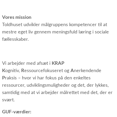
Vores mission
Toldhuset udvikler målgruppens kompetencer til at
mestre eget liv gennem meningsfuld læring i sociale
fællesskaber.
Vi arbejder med afsæt i
KRAP
K
ognitiv,
R
essourcefokuseret og
A
nerkendende
P
raksis – hvor vi har fokus på den enkeltes
ressourcer, udviklingsmuligheder og det, der lykkes,
samtidig med at vi arbejder målrettet med det, der er
svært.
GUF-værdier: