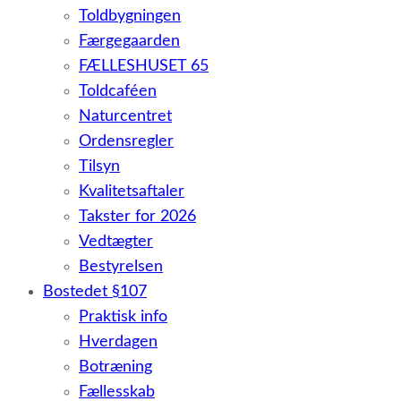
Toldbygningen
Færgegaarden
FÆLLESHUSET 65
Toldcaféen
Naturcentret
Ordensregler
Tilsyn
Kvalitetsaftaler
Takster for 2026
Vedtægter
Bestyrelsen
Bostedet §107
Praktisk info
Hverdagen
Botræning
Fællesskab