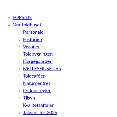
– et botilbud til voksne udviklingshæmmede og sent
FORSIDE
udviklede personer samt voksne med psykiske lidelser
Om Toldhuset
Personale
Historien
Visioner
Toldbygningen
Færgegaarden
FÆLLESHUSET 65
Toldcaféen
Naturcentret
Ordensregler
Tilsyn
Kvalitetsaftaler
Takster for 2026