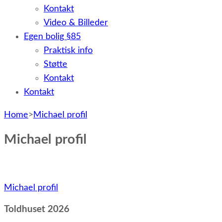
Kontakt
Video & Billeder
Egen bolig §85
Praktisk info
Støtte
Kontakt
Kontakt
Home
>
Michael profil
Michael profil
Indlægsnavigation
Michael profil
Toldhuset 2026