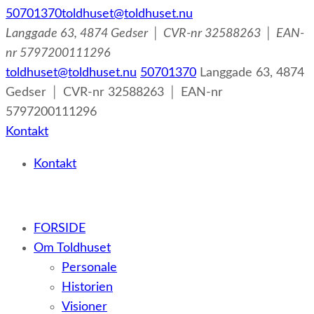
50701370
toldhuset@toldhuset.nu
Langgade 63, 4874 Gedser │ CVR-nr 32588263 │ EAN-
nr 5797200111296
toldhuset@toldhuset.nu
50701370
Langgade 63, 4874
Gedser │ CVR-nr 32588263 │ EAN-nr
5797200111296
Kontakt
Kontakt
– et botilbud til voksne udviklingshæmmede og sent
FORSIDE
udviklede personer samt voksne med psykiske lidelser
Om Toldhuset
Personale
Historien
Visioner