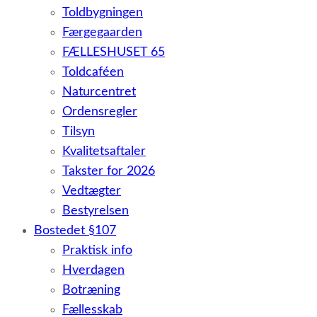
Toldbygningen
Færgegaarden
FÆLLESHUSET 65
Toldcaféen
Naturcentret
Ordensregler
Tilsyn
Kvalitetsaftaler
Takster for 2026
Vedtægter
Bestyrelsen
Bostedet §107
Praktisk info
Hverdagen
Botræning
Fællesskab