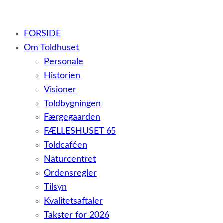
– et botilbud til voksne udviklingshæmmede og sent
FORSIDE
udviklede personer samt voksne med psykiske lidelser
Om Toldhuset
Personale
Historien
Visioner
Toldbygningen
Færgegaarden
FÆLLESHUSET 65
Toldcaféen
Naturcentret
Ordensregler
Tilsyn
Kvalitetsaftaler
Takster for 2026