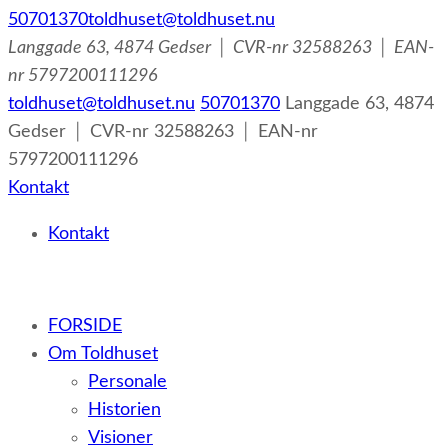
50701370
toldhuset@toldhuset.nu
Langgade 63, 4874 Gedser │ CVR-nr 32588263 │ EAN-
nr 5797200111296
toldhuset@toldhuset.nu
50701370
Langgade 63, 4874
Gedser │ CVR-nr 32588263 │ EAN-nr
5797200111296
Kontakt
Kontakt
– et botilbud til voksne udviklingshæmmede og sent
FORSIDE
udviklede personer samt voksne med psykiske lidelser
Om Toldhuset
Personale
Historien
Visioner