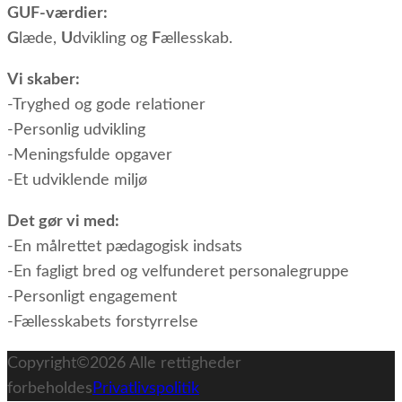
GUF-værdier:
G
læde,
U
dvikling og
F
ællesskab.
Vi skaber:
-Tryghed og gode relationer
-Personlig udvikling
-Meningsfulde opgaver
-Et udviklende miljø
Det gør vi med:
-En målrettet pædagogisk indsats
-En fagligt bred og velfunderet personalegruppe
-Personligt engagement
-Fællesskabets forstyrrelse
Copyright©2026
Alle rettigheder
forbeholdes
Privatlivspolitik