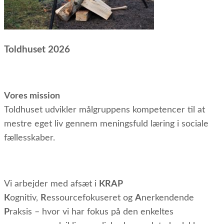
Toldhuset 2026
Vores mission
Toldhuset udvikler målgruppens kompetencer til at
mestre eget liv gennem meningsfuld læring i sociale
fællesskaber.
Vi arbejder med afsæt i
KRAP
K
ognitiv,
R
essourcefokuseret og
A
nerkendende
P
raksis – hvor vi har fokus på den enkeltes