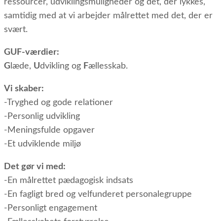
ressourcer, udviklingsmuligheder og det, der lykkes,
samtidig med at vi arbejder målrettet med det, der er
svært.
GUF-værdier:
G
læde,
U
dvikling og
F
ællesskab.
Vi skaber:
-Tryghed og gode relationer
-Personlig udvikling
-Meningsfulde opgaver
-Et udviklende miljø
Det gør vi med:
-En målrettet pædagogisk indsats
-En fagligt bred og velfunderet personalegruppe
-Personligt engagement