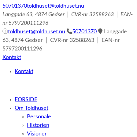
50701370
toldhuset@toldhuset.nu
Langgade 63, 4874 Gedser │ CVR-nr 32588263 │ EAN-
nr 5797200111296
toldhuset@toldhuset.nu
50701370
Langgade
63, 4874 Gedser │ CVR-nr 32588263 │ EAN-nr
5797200111296
Kontakt
Kontakt
– et botilbud til voksne udviklingshæmmede og sent
FORSIDE
udviklede personer samt voksne med psykiske lidelser
Om Toldhuset
Personale
Historien
Visioner