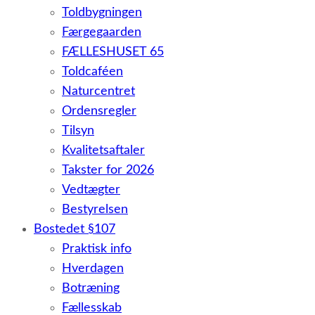
Toldbygningen
Færgegaarden
FÆLLESHUSET 65
Toldcaféen
Naturcentret
Ordensregler
Tilsyn
Kvalitetsaftaler
Takster for 2026
Vedtægter
Bestyrelsen
Bostedet §107
Praktisk info
Hverdagen
Botræning
Fællesskab