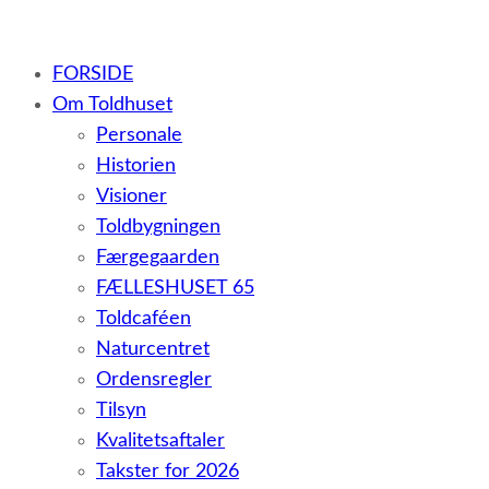
– et botilbud til voksne udviklingshæmmede og sent
FORSIDE
udviklede personer samt voksne med psykiske lidelser
Om Toldhuset
Personale
Historien
Visioner
Toldbygningen
Færgegaarden
FÆLLESHUSET 65
Toldcaféen
Naturcentret
Ordensregler
Tilsyn
Kvalitetsaftaler
Takster for 2026