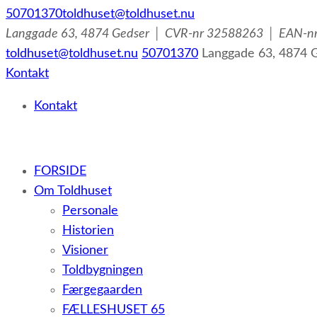
50701370
toldhuset@toldhuset.nu
Langgade 63, 4874 Gedser │ CVR-nr 32588263 │ EAN-
toldhuset@toldhuset.nu
50701370
Langgade 63, 4874
Kontakt
Kontakt
– et botilbud til voksne udviklingshæmmede og sent ud
FORSIDE
Om Toldhuset
Personale
Historien
Visioner
Toldbygningen
Færgegaarden
FÆLLESHUSET 65