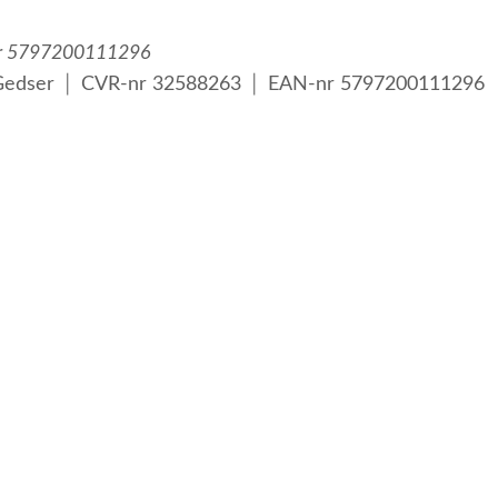
nr 5797200111296
 Gedser │ CVR-nr 32588263 │ EAN-nr 5797200111296
viklede personer samt voksne med psykiske lidelser