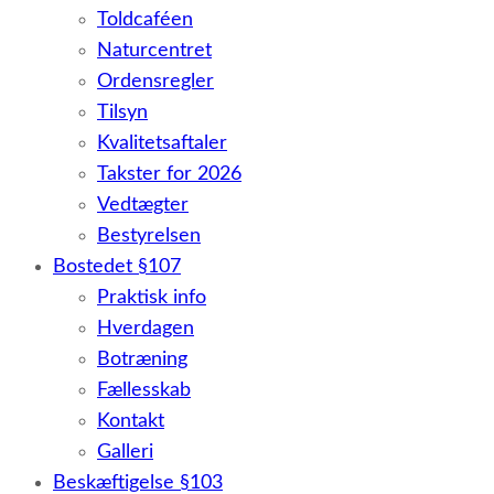
Toldcaféen
Naturcentret
Ordensregler
Tilsyn
Kvalitetsaftaler
Takster for 2026
Vedtægter
Bestyrelsen
Bostedet §107
Praktisk info
Hverdagen
Botræning
Fællesskab
Kontakt
Galleri
Beskæftigelse §103