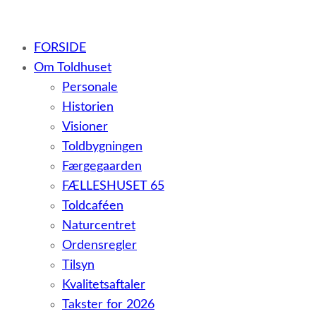
– et botilbud til voksne udviklingshæmmede og sent ud
FORSIDE
Om Toldhuset
Personale
Historien
Visioner
Toldbygningen
Færgegaarden
FÆLLESHUSET 65
Toldcaféen
Naturcentret
Ordensregler
Tilsyn
Kvalitetsaftaler
Takster for 2026