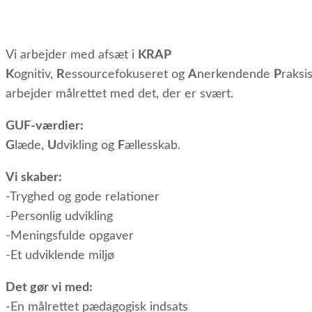
Vi arbejder med afsæt i
KRAP
K
ognitiv,
R
essourcefokuseret og
A
nerkendende
P
raksi
arbejder målrettet med det, der er svært.
GUF-værdier:
G
læde,
U
dvikling og
F
ællesskab.
Vi skaber:
-Tryghed og gode relationer
-Personlig udvikling
-Meningsfulde opgaver
-Et udviklende miljø
Det gør vi med:
-En målrettet pædagogisk indsats