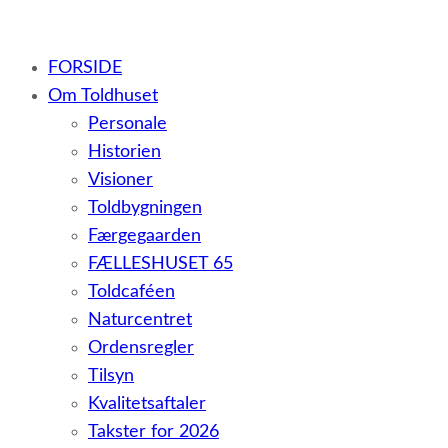
– et botilbud til voksne udviklingshæmmede og sent
FORSIDE
udviklede personer samt voksne med psykiske lidelser
Om Toldhuset
Personale
Historien
Visioner
Toldbygningen
Færgegaarden
FÆLLESHUSET 65
Toldcaféen
Naturcentret
Ordensregler
Tilsyn
Kvalitetsaftaler
Takster for 2026