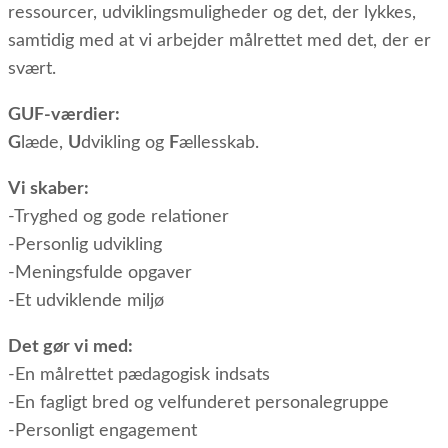
ressourcer, udviklingsmuligheder og det, der lykkes,
samtidig med at vi arbejder målrettet med det, der er
svært.
GUF-værdier:
G
læde,
U
dvikling og
F
ællesskab.
Vi skaber:
-Tryghed og gode relationer
-Personlig udvikling
-Meningsfulde opgaver
-Et udviklende miljø
Det gør vi med:
-En målrettet pædagogisk indsats
-En fagligt bred og velfunderet personalegruppe
-Personligt engagement