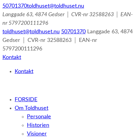
50701370
toldhuset@toldhuset.nu
Langgade 63, 4874 Gedser │ CVR-nr 32588263 │ EAN-
nr 5797200111296
toldhuset@toldhuset.nu
50701370
Langgade 63, 4874
Gedser │ CVR-nr 32588263 │ EAN-nr
5797200111296
Kontakt
Kontakt
– et botilbud til voksne udviklingshæmmede og sent
FORSIDE
udviklede personer samt voksne med psykiske lidelser
Om Toldhuset
Personale
Historien
Visioner