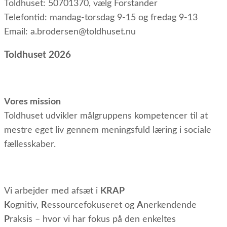
Toldhuset: 50701370, vælg Forstander
Telefontid: mandag-torsdag 9-15 og fredag 9-13
Email: a.brodersen@toldhuset.nu
Toldhuset 2026
Vores mission
Toldhuset udvikler målgruppens kompetencer til at
mestre eget liv gennem meningsfuld læring i sociale
fællesskaber.
Vi arbejder med afsæt i
KRAP
K
ognitiv,
R
essourcefokuseret og
A
nerkendende
P
raksis – hvor vi har fokus på den enkeltes