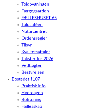
Toldbygningen
Færgegaarden
FÆLLESHUSET 65
Toldcaféen
Naturcentret
Ordensregler
Tilsyn
Kvalitetsaftaler
Takster for 2026
Vedtægter
Bestyrelsen
Bostedet §107
Praktisk info
Hverdagen
Botræning
Fællesskab